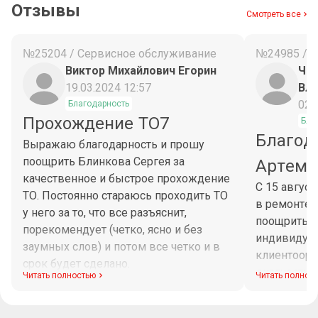
Отзывы
Смотреть все
№25204 / Сервисное обслуживание
№24985 / 
Виктор Михайлович Егорин
Чес
19.03.2024 12:57
Вл
02.
Благодарность
Прохождение ТО7
Бла
Благод
Выражаю благодарность и прошу
поощрить Блинкова Сергея за
Артема
качественное и быстрое прохождение
С 15 авгус
ТО. Постоянно стараюсь проходить ТО
в ремонте 
у него за то, что все разъяснит,
поощрить М
порекомендует (четко, ясно и без
индивидуа
заумных слов) и потом все четко и в
клиентоори
срок будет сделано.
диагностик
Читать полностью
Читать полнос
Максим при
рабочего в