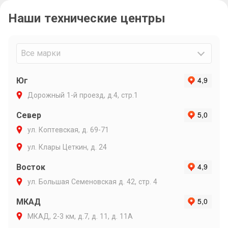
связи и ин
Наши технические центры
Очень подр
объяснил п
варианты р
Максиму ли
Все марки
Юг
Дорожный 1-й проезд, д.4, стр.1
Север
ул. Коптевская, д. 69-71
ул. Клары Цеткин, д. 24
Восток
ул. Большая Семеновская д. 42, стр. 4
МКАД
МКАД, 2-3 км, д.7, д. 11, д. 11А