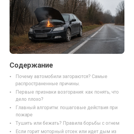
Содержание
Почему автомобили загораются? Самые
распространенные причины.
Первые признаки возгорания: как понять, что
дело плохо?
Главный алгоритм: пошаговые действия при
пожаре
Тушить или бежать? Правила борьбы с огнем
Если горит моторный отсек или идет дым из