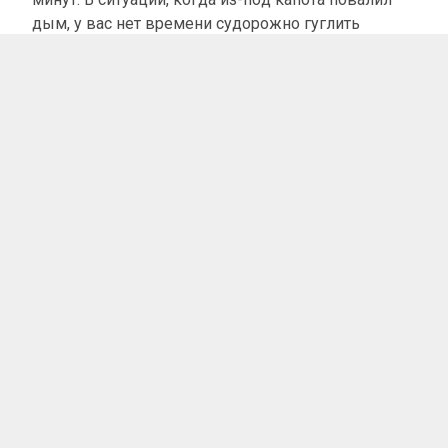
дым, у вас нет времени судорожно гуглить
инструкции или поддаваться панике. Счет идет на
секунды.
В этой статье мы разобрали четкий, пошаговый
алгоритм действий, который поможет спасти
жизнь вам, вашим пассажирам и, если повезет,
защитить машину от полного уничтожения.
Почему автомобили
загораются? Самые
распространенные причины.
Большинство пожаров — это не случайность, а
следствие халатности. Вот основные причины:
Проблемы с электрикой. Некачественная
изоляция, «скрутки» вместо пайки, установка
мощного звука, сабвуферов или сигнализации