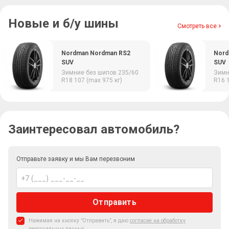
Новые и б/у шины
Смотреть все
Nordman Nordman RS2
Nord
SUV
SUV
Зимние
без шипов
235/60
Зим
R18
107 (max 975 кг)
R16
Заинтересовал автомобиль?
Отправьте заявку и мы Вам перезвоним
Отправить
Нажимая на кнопку "Отправить", я даю
согласие на обработку
персональных данных