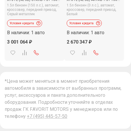
7DCT 4WD, 2026
6AT 2WD, 2026
1.5л бензин (150 л.с.),
автомат,
1.5л бензин (0 л.с.),
автомат,
кроссовер,
передний привод,
кроссовер,
передний привод,
Серый металлик
Белый
Условия кредита
Условия кредита
В наличии: 1 авто
В наличии: 1 авто
3 001 064
2 670 347
*Цена может меняться в момент приобретения
автомобиля в зависимости от выбранных программ,
услуг, аксессуаров и пакета дополнительного
оборудования. Подробности уточняйте в отделах
продаж ГК FAVORIT MOTORS у менеджеров или по
телефону
+7 (495) 445-57-50