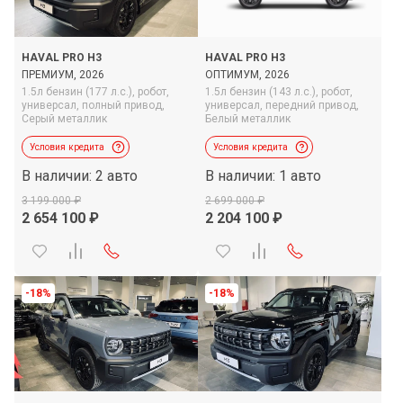
HAVAL PRO H3
HAVAL PRO H3
ПРЕМИУМ, 2026
ОПТИМУМ, 2026
1.5л бензин (177 л.с.),
робот,
1.5л бензин (143 л.с.),
робот,
универсал,
полный привод,
универсал,
передний привод,
Серый металлик
Белый металлик
Условия кредита
Условия кредита
В наличии: 2 авто
В наличии: 1 авто
3 199 000
2 699 000
2 654 100
2 204 100
-18%
-18%