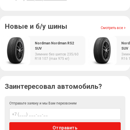
Новые и б/у шины
Смотреть все
Nordman Nordman RS2
Nord
SUV
SUV
Зимние
без шипов
235/60
Зим
R18
107 (max 975 кг)
R16
Заинтересовал автомобиль?
Отправьте заявку и мы Вам перезвоним
Отправить