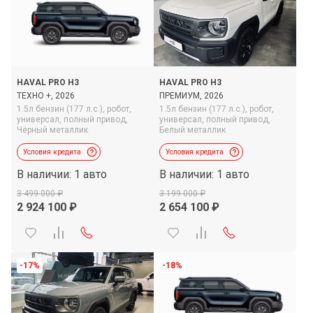
HAVAL PRO H3
HAVAL PRO H3
ТЕХНО +, 2026
ПРЕМИУМ, 2026
1.5л бензин (177 л.с.),
робот,
1.5л бензин (177 л.с.),
робот,
универсал,
полный привод,
универсал,
полный привод,
Чёрный металлик
Белый металлик
Условия кредита
Условия кредита
В наличии: 1 авто
В наличии: 1 авто
3 499 000
3 199 000
2 924 100
2 654 100
-17%
-18%