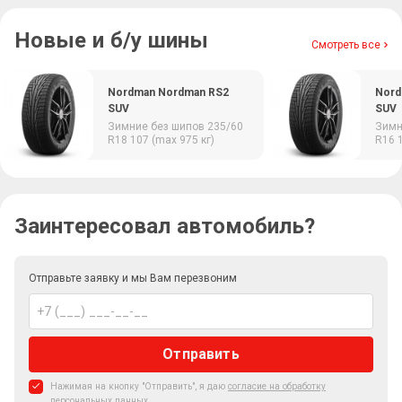
Новые и б/у шины
Смотреть все
Nordman Nordman RS2
Nord
SUV
SUV
Зимние
без шипов
235/60
Зим
R18
107 (max 975 кг)
R16
Заинтересовал автомобиль?
Отправьте заявку и мы Вам перезвоним
Отправить
Нажимая на кнопку "Отправить", я даю
согласие на обработку
персональных данных