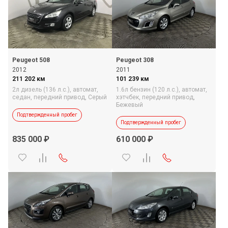
Peugeot 508
Peugeot 308
2012
2011
211 202 км
101 239 км
2л дизель (136 л.с.),
автомат,
1.6л бензин (120 л.с.),
автомат,
седан,
передний привод,
Серый
хэтчбек,
передний привод,
Бежевый
Подтвержденный пробег
Подтвержденный пробег
835 000
610 000