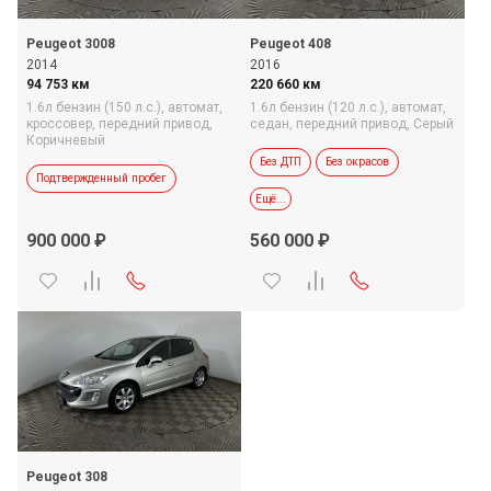
Peugeot 3008
Peugeot 408
2014
2016
94 753 км
220 660 км
1.6л бензин (150 л.с.),
автомат,
1.6л бензин (120 л.с.),
автомат,
кроссовер,
передний привод,
седан,
передний привод,
Серый
Коричневый
Без ДТП
Без окрасов
Подтвержденный пробег
Ещё...
Возврат НДС
900 000
560 000
Подтвержденный пробег
Peugeot 308