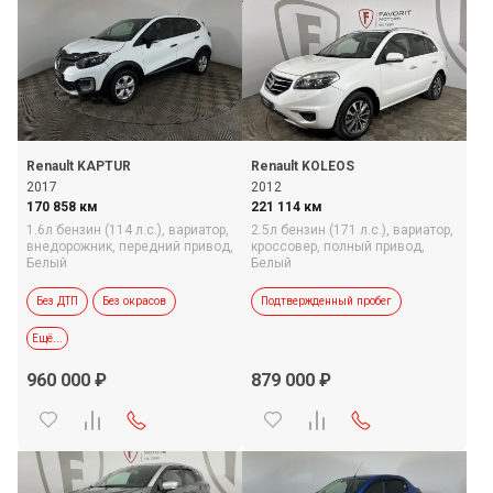
Renault KAPTUR
Renault KOLEOS
2017
2012
170 858 км
221 114 км
1.6л бензин (114 л.с.),
вариатор,
2.5л бензин (171 л.с.),
вариатор,
внедорожник,
передний привод,
кроссовер,
полный привод,
Белый
Белый
Без ДТП
Без окрасов
Подтвержденный пробег
Ещё...
Подтвержденный пробег
960 000
879 000