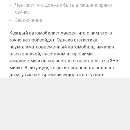
Чек-лист: что должно быть в машине прямо
сейчас
Заключение
Каждый автомобилист уверен, что с ним этого
точно не произойдет. Однако статистика
неумолима: современный автомобиль, начинен
электроникой, пластиком и горючими
жидкостями,и он полностью сгорает всего за 3–5
минут. В ситуации, когда из-под капота повалил
дым, у вас нет времени судорожно гуглить
инструкции или поддаваться панике. Счет идет на
секунды.
В этой статье мы разобрали четкий, пошаговый
алгоритм действий, который поможет спасти
жизнь вам, вашим пассажирам и, если повезет,
защитить машину от полного уничтожения.