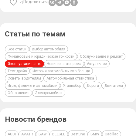
Поделиться:
-1
Статьи по темам
Все статьи
Выбор автомобиля
Финансовые и юридические тонкости
Обслуживание и ремонт
Эксплуатация авто
Новинки автопрома
Актуальное
Тест-драйв
История автомобильного бренда
Советы водителям
Автомобильная статистика
Игры, фильмы и автомобили
Утильсбор
Дороги
Двигатели
Обновления
Электромобили
Новости брендов
AUDI
AVATR
BAW
BELGEE
Bestune
BMW
Cadillac