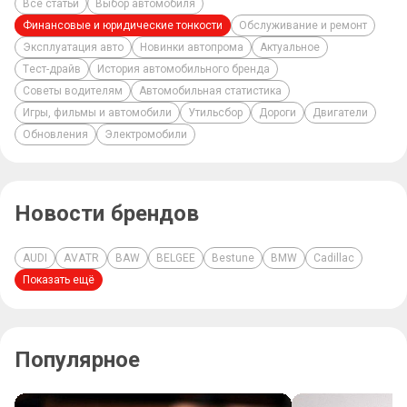
Все статьи
Выбор автомобиля
Финансовые и юридические тонкости
Обслуживание и ремонт
Эксплуатация авто
Новинки автопрома
Актуальное
Тест-драйв
История автомобильного бренда
Советы водителям
Автомобильная статистика
Игры, фильмы и автомобили
Утильсбор
Дороги
Двигатели
Обновления
Электромобили
Новости брендов
AUDI
AVATR
BAW
BELGEE
Bestune
BMW
Cadillac
Показать ещё
Популярное