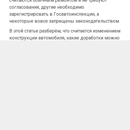
считаются обычным ремонтом и не требуют
согласования, другие необходимо
зарегистрировать в Госавтоинспекции, а
некоторые вовсе запрещены законодательством.
В этой статье разберём, что считается изменением
конструкции автомобиля, какие доработки можно
выполнять без регистрации, в каких случаях
потребуется пройти экспертизу и внести
изменения в документы, а также какая
ответственность предусмотрена за эксплуатацию
автомобиля с неузаконенными переделками.
Кроме того, вы узнаете, как проходит процедура
оформления изменений и сколько это стоит.
Что считается изменением
конструкции автомобиля
Под изменением конструкции понимается
установка, замена или демонтаж деталей и