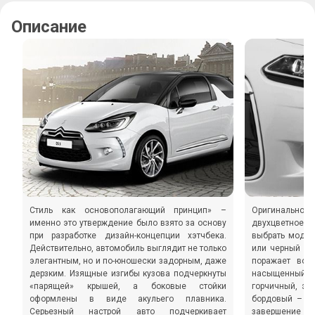
Описание
Стиль как основополагающий принцип» –
Оригинальнос
именно это утверждение было взято за основу
двухцветное 
при разработке дизайн-концепции хэтчбека.
выбрать модел
Действительно, автомобиль выглядит не только
или черный он
элегантным, но и по-юношески задорным, даже
поражает вооб
дерзким. Изящные изгибы кузова подчеркнуты
насыщенный 
«парящей» крышей, а боковые стойки
горчичный, эн
оформлены в виде акульего плавника.
бордовый – и 
Серьезный настрой авто подчеркивает
завершение об