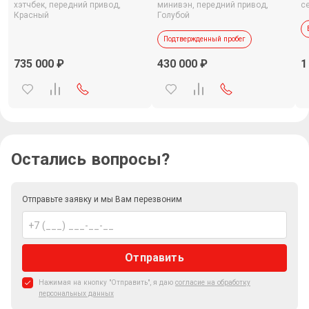
хэтчбек,
передний привод,
минивэн,
передний привод,
с
Красный
Голубой
Подтвержденный пробег
735 000
430 000
1
Остались вопросы?
Отправьте заявку и мы Вам перезвоним
Отправить
Нажимая на кнопку "Отправить", я даю
согласие на обработку
персональных данных