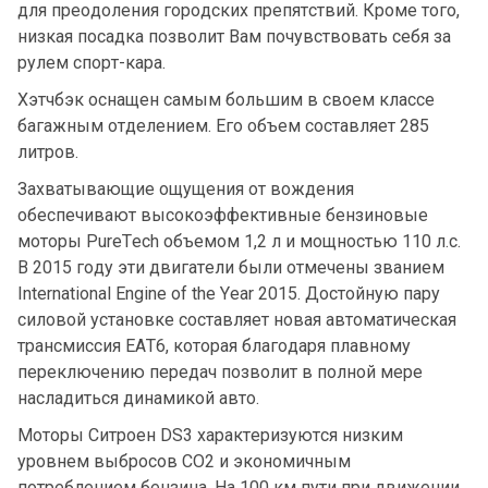
для преодоления городских препятствий. Кроме того,
низкая посадка позволит Вам почувствовать себя за
рулем спорт-кара.
Хэтчбэк оснащен самым большим в своем классе
багажным отделением. Его объем составляет 285
литров.
Захватывающие ощущения от вождения
обеспечивают высокоэффективные бензиновые
моторы PureTech объемом 1,2 л и мощностью 110 л.с.
В 2015 году эти двигатели были отмечены званием
International Engine of the Year 2015. Достойную пару
силовой установке составляет новая автоматическая
трансмиссия EAT6, которая благодаря плавному
переключению передач позволит в полной мере
насладиться динамикой авто.
Моторы Ситроен DS3 характеризуются низким
уровнем выбросов СО2 и экономичным
потреблением бензина. На 100 км пути при движении