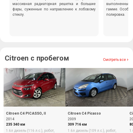
массивная радиаторная решетка и большие
выполненные в
фары, суженные по направлению к лобовому
гамме. Особый
стеклу.
полировка.
Citroen с пробегом
Смотреть все
Citroen C4 PICASSO, II
Citroen C4 Picasso
C
2014
2009
2
235 340 км
309 716 км
8
1.6л дизель (116 л.с.),
робот,
1.6л дизель (109 л.с.),
робот,
1.