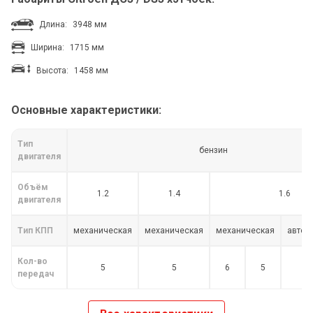
Длина:
3948 мм
Ширина:
1715 мм
Высота:
1458 мм
Основные характеристики:
Тип
бензин
двигателя
Объём
1.2
1.4
1.6
двигателя
Тип КПП
механическая
механическая
механическая
автом
Кол-во
5
5
6
5
передач