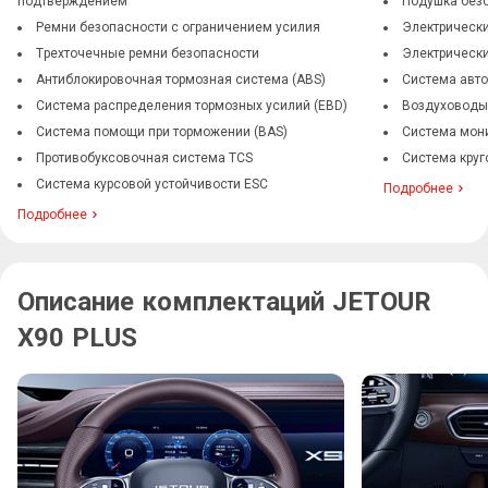
подтверждением
Подушка без
Ремни безопасности с ограничением усилия
Электрически
Трехточечные ремни безопасности
Электрически
Антиблокировочная тормозная система (ABS)
Система авто
Система распределения тормозных усилий (EBD)
Воздуховоды
Система помощи при торможении (BAS)
Система мони
Противобуксовочная система TCS
Система круг
Система курсовой устойчивости ESC
Подробнее
Подробнее
Описание комплектаций JETOUR
X90 PLUS