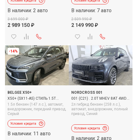
Условия кредита
Условия кредита
В наличии: 2 авто
В наличии: 7 авто
3 699 000
2 509 990
2 989 150
2 149 990
-14%
BELGEE X50+
NORDCROSS 001
X50+ (SX11-A5) СТИЛЬ 1.5T
001 (C21) . 2.0T MHEV 8AT 4WD,
147HP 7DCT, 2026
2026
1.5л бензин (147 л.с.),
автомат,
2л гибрид бензин (258 л.с.),
внедорожник,
передний привод,
автомат,
внедорожник,
полный
Серый
привод,
Синий
Условия кредита
Условия кредита
В наличии: 11 авто
В наличии: 2 авто