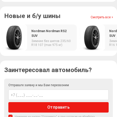
Новые и б/у шины
Смотреть все
Nordman Nordman RS2
Nord
SUV
SUV
Зимние
без шипов
235/60
Зим
R18
107 (max 975 кг)
R16
Заинтересовал автомобиль?
Отправьте заявку и мы Вам перезвоним
Отправить
Нажимая на кнопку "Отправить", я даю
согласие на обработку