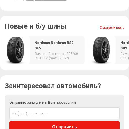
Новые и б/у шины
Смотреть все
Nordman Nordman RS2
Nord
SUV
SUV
Зимние
без шипов
235/60
Зим
R18
107 (max 975 кг)
R16
Заинтересовал автомобиль?
Отправьте заявку и мы Вам перезвоним
Отправить