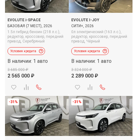
EVOLUTE i-SPACE
EVOLUTE I-JOY
БАЗОВАЯ (7 МЕСТ), 2026
СИТИ+, 2026
1.5л гибрид бензин (218 л.с.),
0л электрический (163 л.с.),
редуктор,
кроссовер,
передний
редуктор,
кроссовер,
передний
привод,
Серебряный
привод,
Чёрный
Условия кредита
Условия кредита
В наличии: 1 авто
В наличии: 1 авто
3 685 000
3 324 000
2 565 000
2 289 000
-31%
-31%