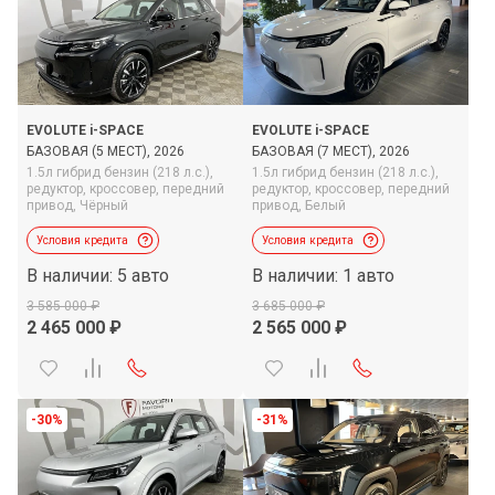
EVOLUTE i-SPACE
EVOLUTE i-SPACE
БАЗОВАЯ (5 МЕСТ), 2026
БАЗОВАЯ (7 МЕСТ), 2026
1.5л гибрид бензин (218 л.с.),
1.5л гибрид бензин (218 л.с.),
редуктор,
кроссовер,
передний
редуктор,
кроссовер,
передний
привод,
Чёрный
привод,
Белый
Условия кредита
Условия кредита
В наличии: 5 авто
В наличии: 1 авто
3 585 000
3 685 000
2 465 000
2 565 000
-30%
-31%