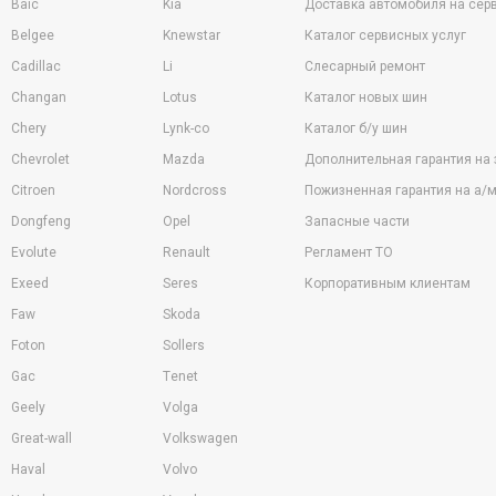
Baic
Kia
Доставка автомобиля на сер
Belgee
Knewstar
Каталог сервисных услуг
Cadillac
Li
Слесарный ремонт
Changan
Lotus
Каталог новых шин
Chery
Lynk-co
Каталог б/у шин
Chevrolet
Mazda
Дополнительная гарантия на
Citroen
Nordcross
Пожизненная гарантия на а/м
Dongfeng
Opel
Запасные части
Evolute
Renault
Регламент ТО
Exeed
Seres
Корпоративным клиентам
Faw
Skoda
Foton
Sollers
Gac
Tenet
Geely
Volga
Great-wall
Volkswagen
Haval
Volvo