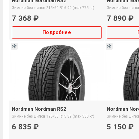
Nordman Nordman RS2
Nordman Nor
Зимние
без шипов
215/60 R16
99 (max 775 кг)
Зимние
без шипо
7 368 ₽
7 890 ₽
Подробнее
Nordman Nordman RS2
Nordman Nor
Зимние
без шипов
195/55 R15
89 (max 580 кг)
Зимние
без шипо
6 835 ₽
5 150 ₽