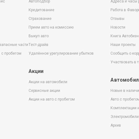
вис
Автоподбор
Адреса и часы 
Кредитование
Работа в Фавор
Страхование
Отзывы
Прием авто на комиссию
Новости
Выкуп авто
Книга Автобизн
 запасные части
Тест-драйв
Наши проекты
 с пробегом
Удалённое урегулирование убытков
Сообщить о кор
Участвовать в 
Акции
Автомобил
Акции на автомобили
Сервисные акции
Новые в налич
Акции на авто с пробегом
Авто с пробего
Комплектации 
Электромобили
Архив