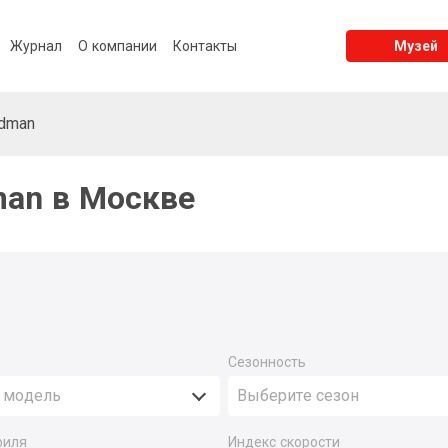
Журнал
О компании
Контакты
Музей
dman
an в Москве
Сезонность
 модель
Выберите сезон
филя
Индекс скорости