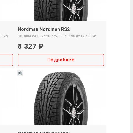
Nordman Nordman RS2
5 кг)
Зимние
без шипов
225/50 R17
98 (max 750 кг)
8 327 ₽
Подробнее