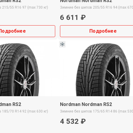
dman RS2
Nordman Nordman RS2
в
215/55 R16
97 (max 730 кг)
Зимние
без шипов
205/55 R16
94 (max 670
6 611 ₽
Подробнее
Подробнее
dman RS2
Nordman Nordman RS2
в
185/70 R14
92 (max 630 кг)
Зимние
без шипов
175/65 R14
86 (max 530
4 532 ₽