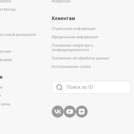
работы
Избранное
ит Моторс
Клиентам
Справочная информация
ес новой реальности
Юридическая информация
Положение оператора о
конфиденциальности
рупции
Положение об обработке данных
тендере
Использование cookie
и
ии
м
и цены