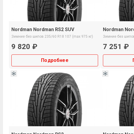
Nordman Nordman RS2 SUV
Nordman Nor
Зимние
без шипов
235/60 R18
107 (max 975 кг)
Зимние
без шипо
9 820 ₽
7 251 ₽
Подробнее