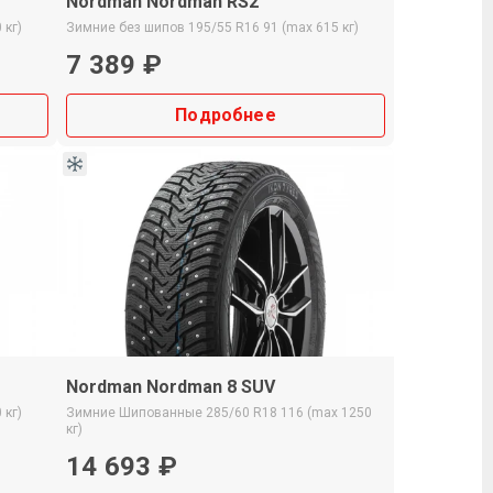
Nordman Nordman RS2
 кг)
Зимние
без шипов
195/55 R16
91 (max 615 кг)
7 389 ₽
Подробнее
Nordman Nordman 8 SUV
 кг)
Зимние
Шипованные
285/60 R18
116 (max 1250
кг)
14 693 ₽