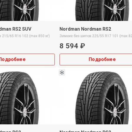
dman RS2 SUV
Nordman Nordman RS2
в
215/65 R16
102 (max 850 кг)
Зимние
без шипов
225/55 R17
101 (max 82
8 594 ₽
Подробнее
Подробнее