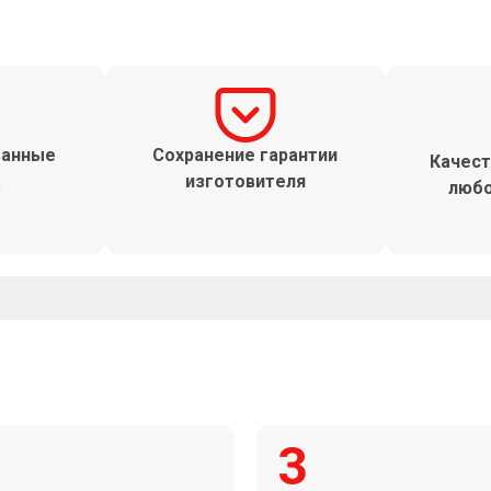
ванные
Сохранение гарантии
Качест
а
изготовителя
любо
3