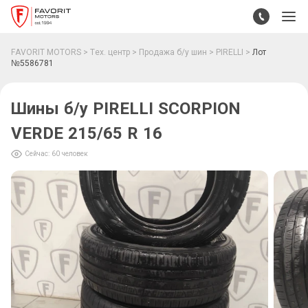
FAVORIT MOTORS
Тех. центр
Продажа б/у шин
PIRELLI
Лот
№5586781
Шины б/у PIRELLI SCORPION
VERDE 215/65 R 16
Сейчас: 60 человек