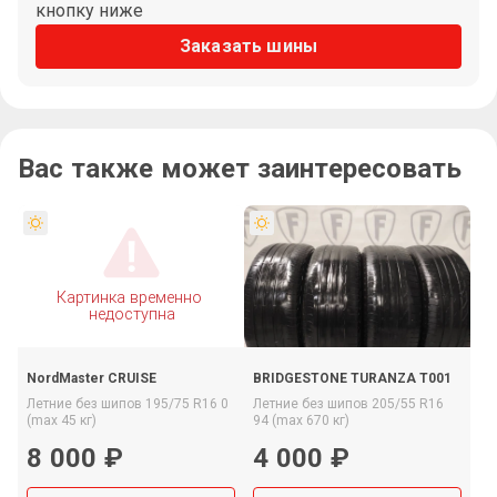
кнопку ниже
Заказать шины
Вас также может заинтересовать
NordMaster CRUISE
BRIDGESTONE TURANZA T001
Летние
без шипов
195/75 R16
0
Летние
без шипов
205/55 R16
(max 45 кг)
94 (max 670 кг)
8 000 ₽
4 000 ₽