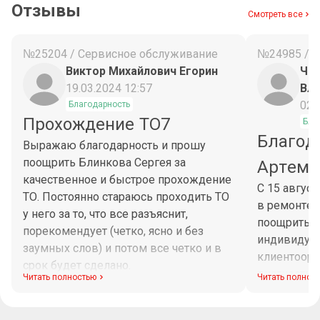
Отзывы
Смотреть все
№25204 / Сервисное обслуживание
№24985 / 
Виктор Михайлович Егорин
Чес
19.03.2024 12:57
Вл
02.
Благодарность
Прохождение ТО7
Бла
Благод
Выражаю благодарность и прошу
поощрить Блинкова Сергея за
Артема
качественное и быстрое прохождение
С 15 авгус
ТО. Постоянно стараюсь проходить ТО
в ремонте 
у него за то, что все разъяснит,
поощрить М
порекомендует (четко, ясно и без
индивидуа
заумных слов) и потом все четко и в
клиентоори
срок будет сделано.
диагностик
Читать полностью
Читать полнос
Максим при
рабочего в