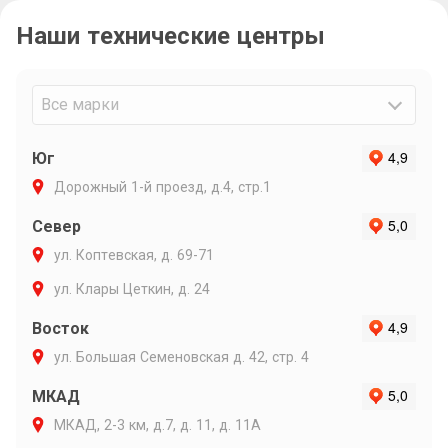
связи и ин
Наши технические центры
Очень подр
объяснил п
варианты р
Максиму ли
Все марки
Юг
Дорожный 1-й проезд, д.4, стр.1
Север
ул. Коптевская, д. 69-71
ул. Клары Цеткин, д. 24
Восток
ул. Большая Семеновская д. 42, стр. 4
МКАД
МКАД, 2-3 км, д.7, д. 11, д. 11А