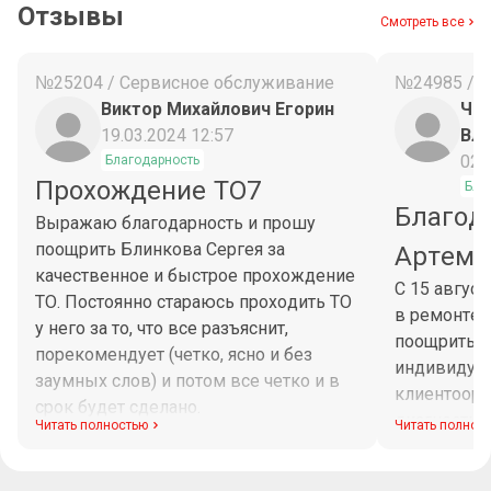
Отзывы
Смотреть все
№25204 / Сервисное обслуживание
№24985 / 
Виктор Михайлович Егорин
Чес
19.03.2024 12:57
Вл
02.
Благодарность
Прохождение ТО7
Бла
Благод
Выражаю благодарность и прошу
поощрить Блинкова Сергея за
Артема
качественное и быстрое прохождение
С 15 авгус
ТО. Постоянно стараюсь проходить ТО
в ремонте 
у него за то, что все разъяснит,
поощрить М
порекомендует (четко, ясно и без
индивидуа
заумных слов) и потом все четко и в
клиентоори
срок будет сделано.
диагностик
Читать полностью
Читать полнос
Максим при
рабочего в