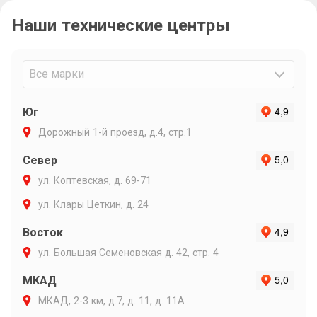
связи и ин
Наши технические центры
Очень подр
объяснил п
варианты р
Максиму ли
Все марки
Юг
Дорожный 1-й проезд, д.4, стр.1
Север
ул. Коптевская, д. 69-71
ул. Клары Цеткин, д. 24
Восток
ул. Большая Семеновская д. 42, стр. 4
МКАД
МКАД, 2-3 км, д.7, д. 11, д. 11А