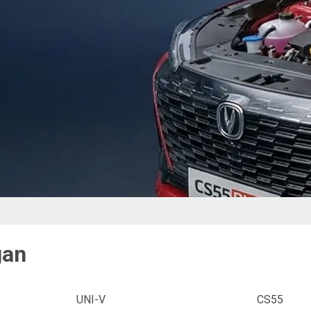
gan
UNI-V
CS55