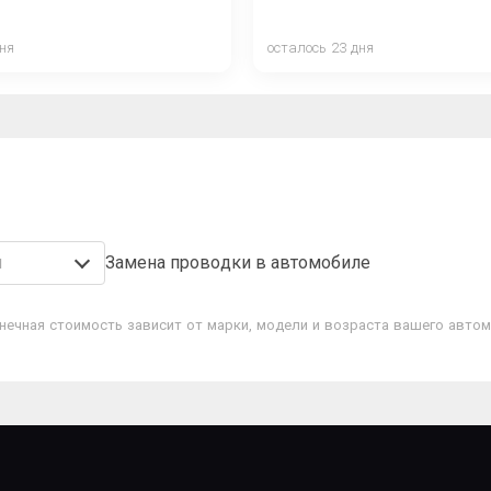
дня
осталось 23 дня
я
Замена проводки в автомобиле
нечная стоимость зависит от марки, модели и возраста вашего автом