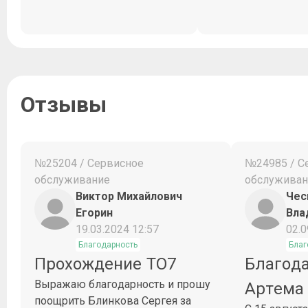
Отзывы
№25204 / Сервисное
№24985 / С
обслуживание
обслуживан
Виктор Михайлович
Чес
Егорин
Вла
19.03.2024 12:57
02.0
Благодарность
Благ
Прохождение ТО7
Благод
Выражаю благодарность и прошу
Артема
поощрить Блинкова Сергея за