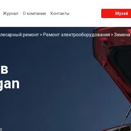
Журнал
О компании
Контакты
Музей
лесарный ремонт
Ремонт электрооборудования
Замена
 в
gan
ых