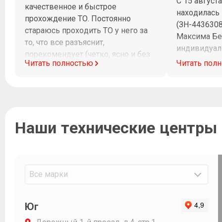
С 15 август
качественное и быстрое
находилась
прохождение ТО. Постоянно
(ЗН-443630
стараюсь проходить ТО у него за
Максима Бе
то, что все разъяснит,
индивидуал
порекомендует (четко, ясно и без
клиентоорие
Читать полностью
Читать пол
заумных слов) и потом все четко и
диагностик
в срок будет сделано.
Максим при
рабочего в
на связи и 
работ. Очен
Наши технические центры
доходчиво 
последствия
Огромное С
и Фавориту 
Все марки
Юг