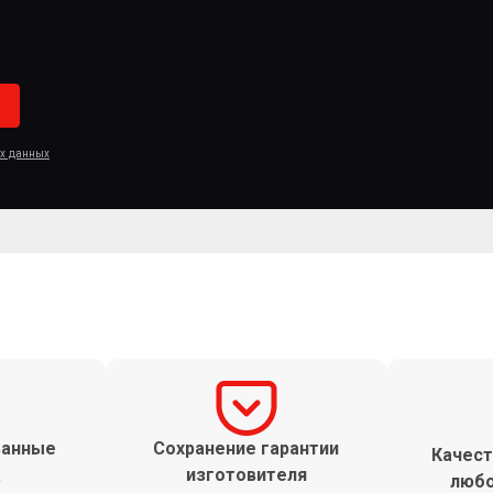
ых данных
ванные
Сохранение гарантии
Качест
а
изготовителя
любо