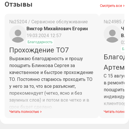
Отзывы
Смотреть все
№25204 / Сервисное обслуживание
№24985 / 
Виктор Михайлович Егорин
Чес
19.03.2024 12:57
Вл
02.
Благодарность
Прохождение ТО7
Бла
Благод
Выражаю благодарность и прошу
поощрить Блинкова Сергея за
Артема
качественное и быстрое прохождение
С 15 авгус
ТО. Постоянно стараюсь проходить ТО
в ремонте 
у него за то, что все разъяснит,
поощрить М
порекомендует (четко, ясно и без
индивидуа
заумных слов) и потом все четко и в
клиентоори
срок будет сделано.
диагностик
Читать полностью
Читать полнос
Максим при
рабочего в