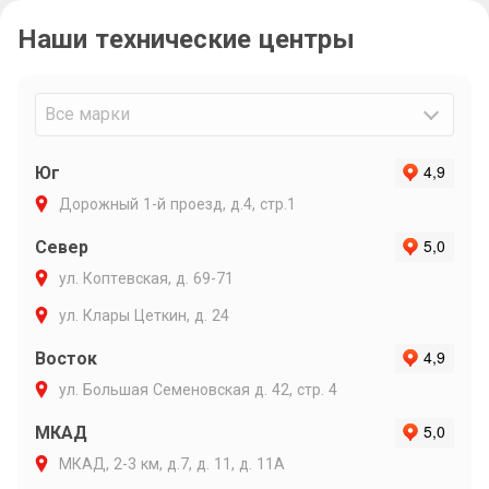
связи и ин
Наши технические центры
Очень подр
объяснил п
варианты р
Максиму ли
Все марки
Юг
Дорожный 1-й проезд, д.4, стр.1
Север
ул. Коптевская, д. 69-71
ул. Клары Цеткин, д. 24
Восток
ул. Большая Семеновская д. 42, стр. 4
МКАД
МКАД, 2-3 км, д.7, д. 11, д. 11А