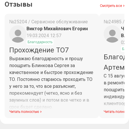
Отзывы
Смотреть все
№25204 / Сервисное обслуживание
№24985 / 
Виктор Михайлович Егорин
Чес
19.03.2024 12:57
Вл
02.
Благодарность
Прохождение ТО7
Бла
Благод
Выражаю благодарность и прошу
поощрить Блинкова Сергея за
Артема
качественное и быстрое прохождение
С 15 авгус
ТО. Постоянно стараюсь проходить ТО
в ремонте 
у него за то, что все разъяснит,
поощрить М
порекомендует (четко, ясно и без
индивидуа
заумных слов) и потом все четко и в
клиентоори
срок будет сделано.
диагностик
Читать полностью
Читать полнос
Максим при
рабочего в