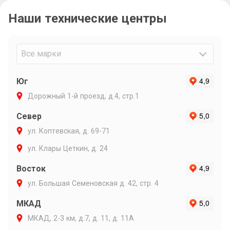
связи и ин
Наши технические центры
Очень подр
объяснил п
варианты р
Максиму ли
Все марки
Юг
Дорожный 1-й проезд, д.4, стр.1
Север
ул. Коптевская, д. 69-71
ул. Клары Цеткин, д. 24
Восток
ул. Большая Семеновская д. 42, стр. 4
МКАД
МКАД, 2-3 км, д.7, д. 11, д. 11А