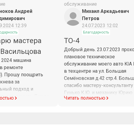
ие
обслуживание
ноков Андрей
Михаил Аркадьевич
димирович
Петров
9.2024 12:39
24.07.2023 12:02
одарность
Благодарность
арю мастера
ТО-4
Добрый день. 23.07.2023 прох
 Васильцова
плановое техническое
а 2024 машина
обслуживание моего авто KIA 
 в ремонте
в техцентре на ул. Большая
8). Прошу поощрить
Семёновская д.42 стр.4. Боль
кнева за
спасибо мастеру-консультанту
ьный подход и
Гунько К.Ю. и механику Юрию 
тированность. В ходе
ностью
Читать полностью
их профессиональный подход 
и причин обращения
качественно выполненные
езжал на работу вне
работы. Москва 24.07.2023 год
ремени. Постоянно был
уважением Петров М.А.
информировал о ходе
ь подробно и