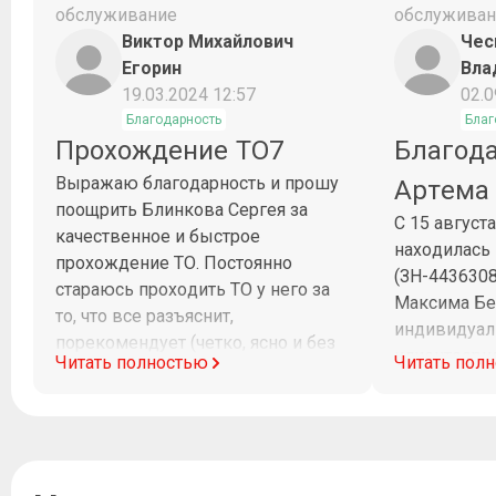
обслуживание
обслуживан
Виктор Михайлович
Чес
Егорин
Вла
19.03.2024 12:57
02.0
Благодарность
Благ
Прохождение ТО7
Благод
Выражаю благодарность и прошу
Артема
поощрить Блинкова Сергея за
С 15 август
качественное и быстрое
находилась
прохождение ТО. Постоянно
(ЗН-443630
стараюсь проходить ТО у него за
Максима Бе
то, что все разъяснит,
индивидуал
порекомендует (четко, ясно и без
клиентоорие
Читать полностью
Читать пол
заумных слов) и потом все четко и
диагностик
в срок будет сделано.
Максим при
рабочего в
на связи и 
работ. Очен