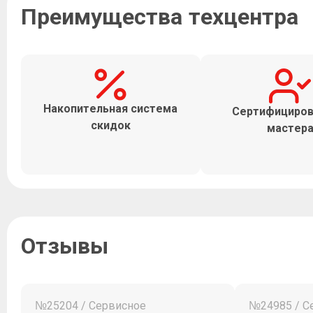
Преимущества техцентра
Накопительная система
Сертифициро
скидок
мастер
Отзывы
№25204 / Сервисное
№24985 / С