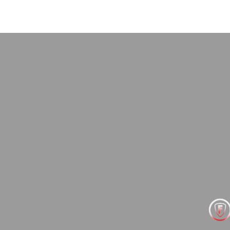
объяснил причины,
, варианты ремонта.
пасибо Максиму лично
в целом!