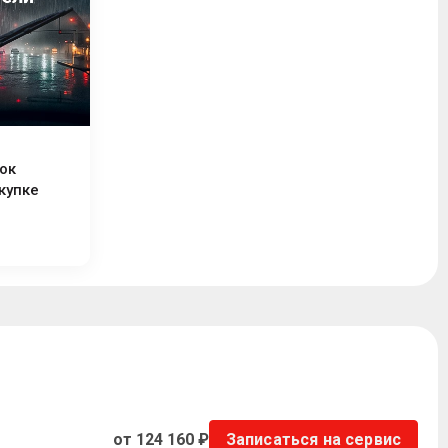
ок
купке
от 124 160 ₽
Записаться на сервис