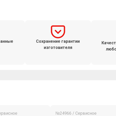
ванные
Сохранение гарантии
Качест
а
изготовителя
любо
ервисное
№24966 / Сервисное