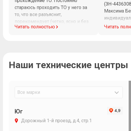
прохождение ТО. Постоянно
(ЗН-443630
стараюсь проходить ТО у него за
Максима Бе
то, что все разъяснит,
индивидуал
порекомендует (четко, ясно и без
клиентоорие
Читать полностью
Читать пол
заумных слов) и потом все четко и
диагностик
в срок будет сделано.
Максим при
рабочего в
на связи и 
работ. Очен
Наши технические центры
доходчиво 
последствия
Огромное С
и Фавориту 
Все марки
Юг
Дорожный 1-й проезд, д.4, стр.1