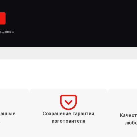
ых данных
ванные
Сохранение гарантии
Качест
а
изготовителя
любо