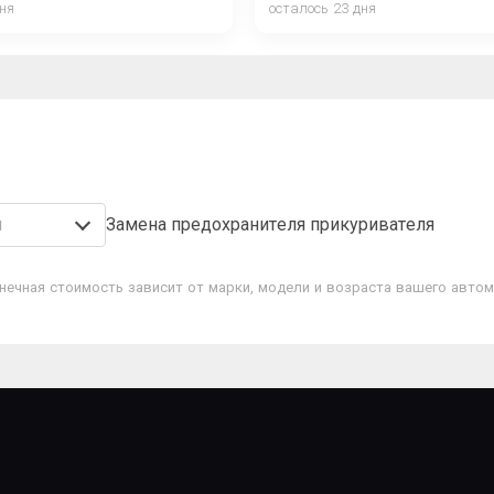
дня
осталось 23 дня
я
Замена предохранителя прикуривателя
нечная стоимость зависит от марки, модели и возраста вашего автом