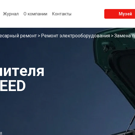
Журнал
О компании
Контакты
Музей
есарный ремонт
Ремонт электрооборудования
Замена п
нителя
XEED
ых