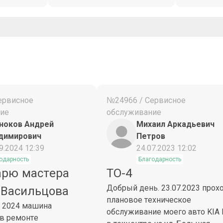
ервисное
№24966 / Сервисное
ие
обслуживание
ноков Андрей
Михаил Аркадьевич
димирович
Петров
9.2024 12:39
24.07.2023 12:02
одарность
Благодарность
арю мастера
ТО-4
Добрый день. 23.07.2023 прох
 Васильцова
плановое техническое
а 2024 машина
обслуживание моего авто KIA 
 в ремонте