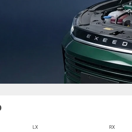
D
LX
RX