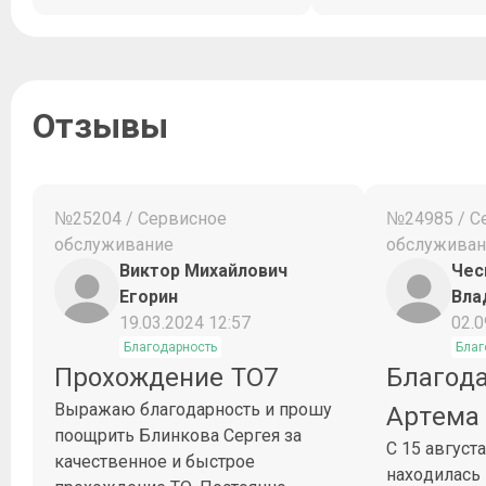
Отзывы
№25204 / Сервисное
№24985 / С
обслуживание
обслуживан
Виктор Михайлович
Чес
Егорин
Вла
19.03.2024 12:57
02.0
Благодарность
Благ
Прохождение ТО7
Благод
Выражаю благодарность и прошу
Артема
поощрить Блинкова Сергея за
С 15 август
качественное и быстрое
находилась