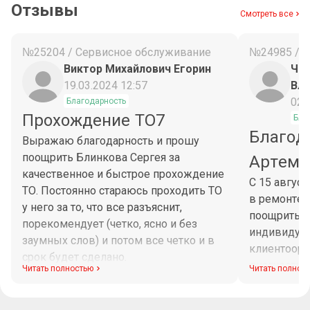
Отзывы
Смотреть все
№25204 / Сервисное обслуживание
№24985 / 
Виктор Михайлович Егорин
Чес
19.03.2024 12:57
Вл
02.
Благодарность
Прохождение ТО7
Бла
Благод
Выражаю благодарность и прошу
поощрить Блинкова Сергея за
Артема
качественное и быстрое прохождение
С 15 авгус
ТО. Постоянно стараюсь проходить ТО
в ремонте 
у него за то, что все разъяснит,
поощрить М
порекомендует (четко, ясно и без
индивидуа
заумных слов) и потом все четко и в
клиентоори
срок будет сделано.
диагностик
Читать полностью
Читать полнос
Максим при
рабочего в