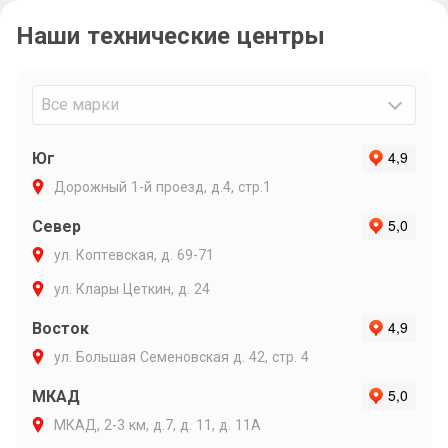
связи и ин
Наши технические центры
Очень подр
объяснил п
варианты р
Максиму ли
Все марки
Юг
Дорожный 1-й проезд, д.4, стр.1
Север
ул. Коптевская, д. 69-71
ул. Клары Цеткин, д. 24
Восток
ул. Большая Семеновская д. 42, стр. 4
МКАД
МКАД, 2-3 км, д.7, д. 11, д. 11А