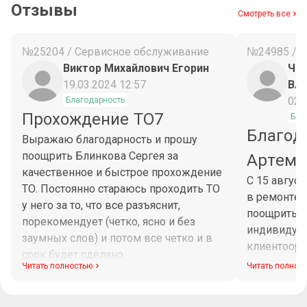
Отзывы
Смотреть все
№25204 / Сервисное обслуживание
№24985 / 
Виктор Михайлович Егорин
Чес
19.03.2024 12:57
Вл
02.
Благодарность
Прохождение ТО7
Бла
Благод
Выражаю благодарность и прошу
поощрить Блинкова Сергея за
Артема
качественное и быстрое прохождение
С 15 авгус
ТО. Постоянно стараюсь проходить ТО
в ремонте 
у него за то, что все разъяснит,
поощрить М
порекомендует (четко, ясно и без
индивидуа
заумных слов) и потом все четко и в
клиентоори
срок будет сделано.
диагностик
Читать полностью
Читать полнос
Максим при
рабочего в