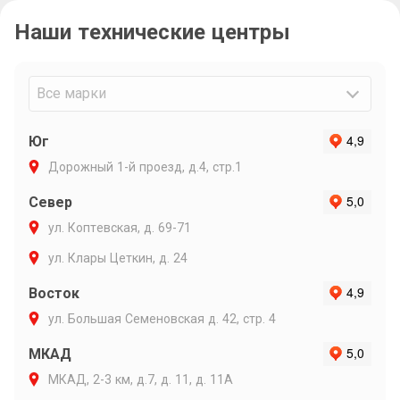
связи и ин
Наши технические центры
Очень подр
объяснил п
варианты р
Максиму ли
Все марки
Юг
Дорожный 1-й проезд, д.4, стр.1
Север
ул. Коптевская, д. 69-71
ул. Клары Цеткин, д. 24
Восток
ул. Большая Семеновская д. 42, стр. 4
МКАД
МКАД, 2-3 км, д.7, д. 11, д. 11А