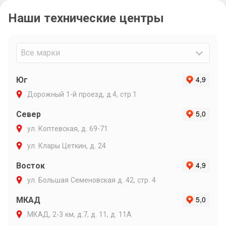
связи и ин
Наши технические центры
Очень подр
объяснил п
варианты р
Максиму ли
Все марки
Юг
Дорожный 1-й проезд, д.4, стр.1
Север
ул. Коптевская, д. 69-71
ул. Клары Цеткин, д. 24
Восток
ул. Большая Семеновская д. 42, стр. 4
МКАД
МКАД, 2-3 км, д.7, д. 11, д. 11А