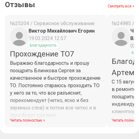
Отзывы
Смотреть все
№25204 / Сервисное обслуживание
№24985 / 
Виктор Михайлович Егорин
Чес
19.03.2024 12:57
Вл
02.
Благодарность
Прохождение ТО7
Бла
Благод
Выражаю благодарность и прошу
поощрить Блинкова Сергея за
Артема
качественное и быстрое прохождение
С 15 авгус
ТО. Постоянно стараюсь проходить ТО
в ремонте 
у него за то, что все разъяснит,
поощрить М
порекомендует (четко, ясно и без
индивидуа
заумных слов) и потом все четко и в
клиентоори
срок будет сделано.
диагностик
Читать полностью
Читать полнос
Максим при
рабочего в