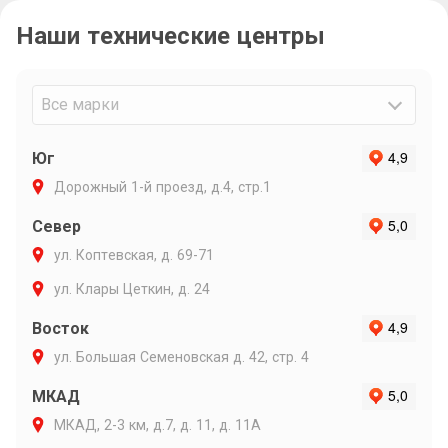
связи и ин
Наши технические центры
Очень подр
объяснил п
варианты р
Максиму ли
Все марки
Юг
Дорожный 1-й проезд, д.4, стр.1
Север
ул. Коптевская, д. 69-71
ул. Клары Цеткин, д. 24
Восток
ул. Большая Семеновская д. 42, стр. 4
МКАД
МКАД, 2-3 км, д.7, д. 11, д. 11А