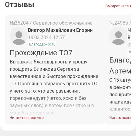
Отзывы
Смотреть все
№25204 / Сервисное обслуживание
№24985 / 
Виктор Михайлович Егорин
Чес
19.03.2024 12:57
Вл
02.
Благодарность
Прохождение ТО7
Бла
Благод
Выражаю благодарность и прошу
поощрить Блинкова Сергея за
Артема
качественное и быстрое прохождение
С 15 авгус
ТО. Постоянно стараюсь проходить ТО
в ремонте 
у него за то, что все разъяснит,
поощрить М
порекомендует (четко, ясно и без
индивидуа
заумных слов) и потом все четко и в
клиентоори
срок будет сделано.
диагностик
Читать полностью
Читать полнос
Максим при
рабочего в