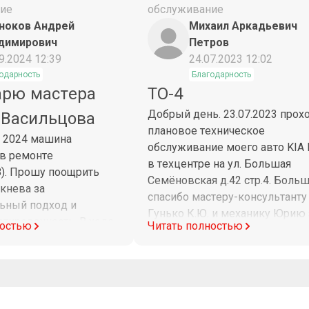
ие
обслуживание
ноков Андрей
Михаил Аркадьевич
димирович
Петров
9.2024 12:39
24.07.2023 12:02
одарность
Благодарность
арю мастера
ТО-4
Добрый день. 23.07.2023 прох
 Васильцова
плановое техническое
а 2024 машина
обслуживание моего авто KIA 
 в ремонте
в техцентре на ул. Большая
8). Прошу поощрить
Семёновская д.42 стр.4. Боль
кнева за
спасибо мастеру-консультанту
ьный подход и
Гунько К.Ю. и механику Юрию 
тированность. В ходе
ностью
Читать полностью
их профессиональный подход 
и причин обращения
качественно выполненные
езжал на работу вне
работы. Москва 24.07.2023 год
ремени. Постоянно был
уважением Петров М.А.
информировал о ходе
ь подробно и