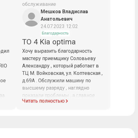
обслуживание
Мешков Владислав
Анатольевич
24.07.2023 12:02
Благодарность
ТО 4 Kia optima
одил
Хочу выразить благодарность
мастеру приемщику Соловьеву
RIO
Александру , который работает в
ТЦ М. Войковская, ул. Коптевская ,
шое
д.69А . Обслужили машину по
высшему разряду , наглядно
за
показали проблемы , а главное
Читать полностью
и
помогли их устранить ! Приятно ,
что есть такие мастера ! P.S.
а С
ПРОШУ НАСТОЯТЕЛЬНО
НАЧАЛЬСТВО-ВЫПИСАТЬ
ПРЕМИЮ Соловьеву Александру !