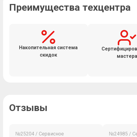
Преимущества техцентра
Накопительная система
Сертифициро
скидок
мастер
Отзывы
№25204 / Сервисное
№24985 / С