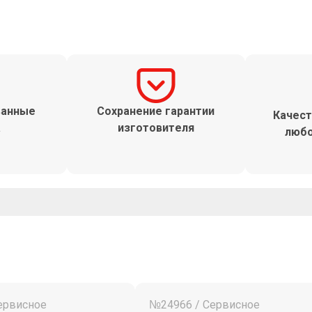
ванные
Сохранение гарантии
Качест
а
изготовителя
любо
ервисное
№24966 / Сервисное