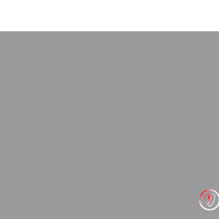
объяснил причины,
, варианты ремонта.
пасибо Максиму лично
в целом!