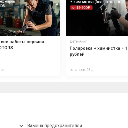
 все работы сервиса
Детейлинг
OTORS
Полировка + химчистка = 1
рублей
дня
осталось 23 дня
Замена предохранителей