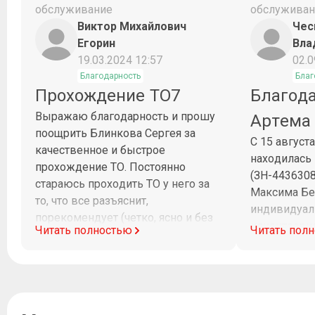
обслуживание
обслуживан
Виктор Михайлович
Чес
Егорин
Вла
19.03.2024 12:57
02.0
Благодарность
Благ
Прохождение ТО7
Благод
Выражаю благодарность и прошу
Артема
поощрить Блинкова Сергея за
С 15 август
качественное и быстрое
находилась
прохождение ТО. Постоянно
(ЗН-443630
стараюсь проходить ТО у него за
Максима Бе
то, что все разъяснит,
индивидуал
порекомендует (четко, ясно и без
клиентоорие
Читать полностью
Читать пол
заумных слов) и потом все четко и
диагностик
в срок будет сделано.
Максим при
рабочего в
на связи и 
работ. Очен