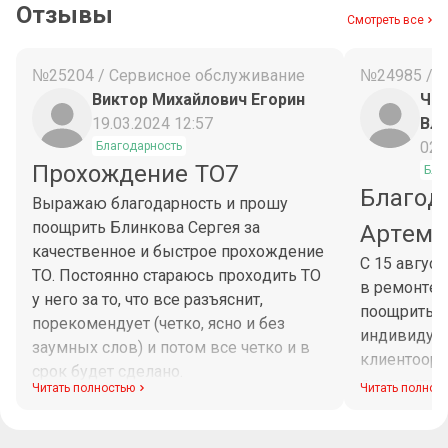
Отзывы
Смотреть все
№25204 / Сервисное обслуживание
№24985 / 
Виктор Михайлович Егорин
Чес
19.03.2024 12:57
Вл
02.
Благодарность
Прохождение ТО7
Бла
Благод
Выражаю благодарность и прошу
поощрить Блинкова Сергея за
Артема
качественное и быстрое прохождение
С 15 авгус
ТО. Постоянно стараюсь проходить ТО
в ремонте 
у него за то, что все разъяснит,
поощрить М
порекомендует (четко, ясно и без
индивидуа
заумных слов) и потом все четко и в
клиентоори
срок будет сделано.
диагностик
Читать полностью
Читать полнос
Максим при
рабочего в