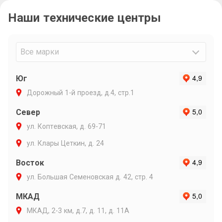
связи и ин
Наши технические центры
Очень подр
объяснил п
варианты р
Максиму ли
Все марки
Юг
Дорожный 1-й проезд, д.4, стр.1
Север
ул. Коптевская, д. 69-71
ул. Клары Цеткин, д. 24
Восток
ул. Большая Семеновская д. 42, стр. 4
МКАД
МКАД, 2-3 км, д.7, д. 11, д. 11А