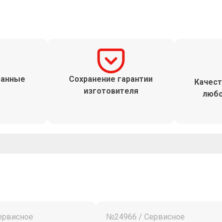
ванные
Сохранение гарантии
Качест
а
изготовителя
любо
ервисное
№24966 / Сервисное