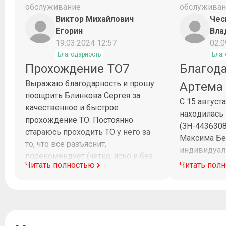
обслуживание
обслуживан
Виктор Михайлович
Чес
Егорин
Вла
19.03.2024 12:57
02.0
Благодарность
Благ
Прохождение ТО7
Благод
Выражаю благодарность и прошу
Артема
поощрить Блинкова Сергея за
С 15 август
качественное и быстрое
находилась
прохождение ТО. Постоянно
(ЗН-443630
стараюсь проходить ТО у него за
Максима Бе
то, что все разъяснит,
индивидуал
порекомендует (четко, ясно и без
клиентоорие
Читать полностью
Читать пол
заумных слов) и потом все четко и
диагностик
в срок будет сделано.
Максим при
рабочего в
на связи и 
работ. Очен