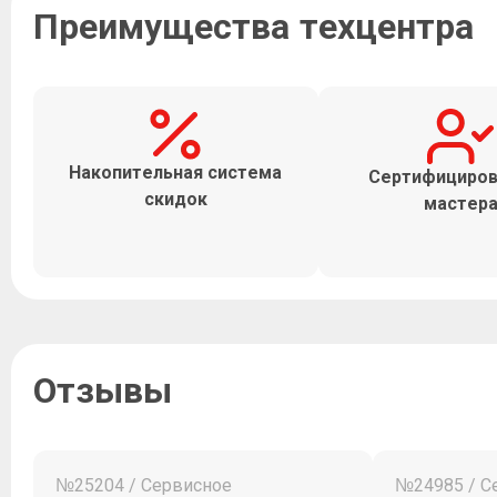
Преимущества техцентра
Накопительная система
Сертифициро
скидок
мастер
Отзывы
№25204 / Сервисное
№24985 / С