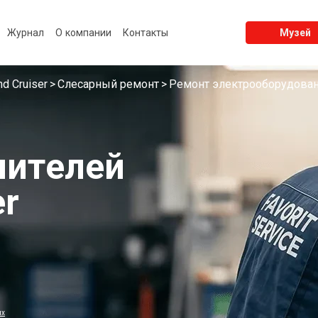
Журнал
О компании
Контакты
Музей
nd Cruiser
Слесарный ремонт
Ремонт электрооборудова
нителей
er
ых