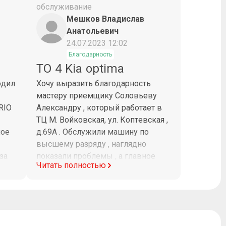
обслуживание
Мешков Владислав
Анатольевич
24.07.2023 12:02
Благодарность
ТО 4 Kia optima
одил
Хочу выразить благодарность
мастеру приемщику Соловьеву
RIO
Александру , который работает в
ТЦ М. Войковская, ул. Коптевская ,
шое
д.69А . Обслужили машину по
высшему разряду , наглядно
за
показали проблемы , а главное
Читать полностью
и
помогли их устранить ! Приятно ,
что есть такие мастера ! P.S.
а С
ПРОШУ НАСТОЯТЕЛЬНО
НАЧАЛЬСТВО-ВЫПИСАТЬ
ПРЕМИЮ Соловьеву Александру !