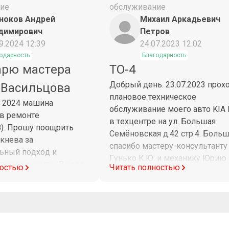
ие
обслуживание
ноков Андрей
Михаил Аркадьевич
димирович
Петров
9.2024 12:39
24.07.2023 12:02
одарность
Благодарность
арю мастера
ТО-4
Добрый день. 23.07.2023 прох
 Васильцова
плановое техническое
а 2024 машина
обслуживание моего авто KIA 
 в ремонте
в техцентре на ул. Большая
8). Прошу поощрить
Семёновская д.42 стр.4. Боль
кнева за
спасибо мастеру-консультанту
ьный подход и
Гунько К.Ю. и механику Юрию 
тированность. В ходе
ностью
Читать полностью
их профессиональный подход 
и причин обращения
качественно выполненные
езжал на работу вне
работы. Москва 24.07.2023 год
ремени. Постоянно был
уважением Петров М.А.
информировал о ходе
ь подробно и