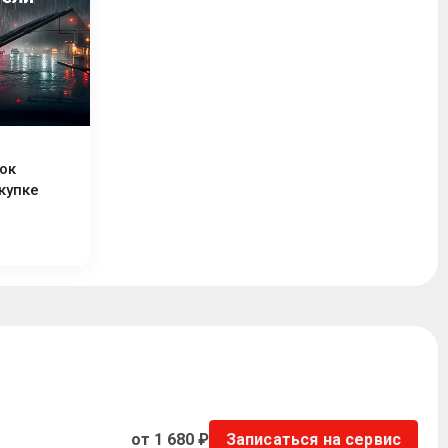
ок
купке
от 1 680 ₽
Записаться на сервис