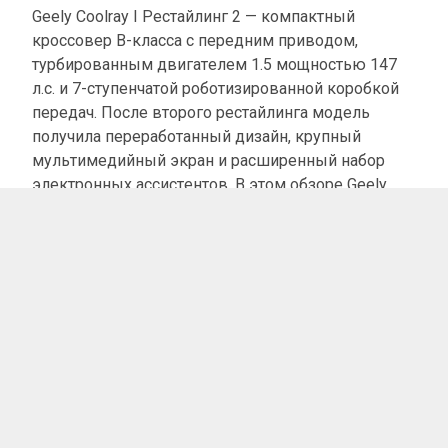
Geely Coolray I Рестайлинг 2 — компактный
кроссовер B-класса с передним приводом,
турбированным двигателем 1.5 мощностью 147
л.с. и 7-ступенчатой роботизированной коробкой
передач. После второго рестайлинга модель
получила переработанный дизайн, крупный
мультимедийный экран и расширенный набор
электронных ассистентов. В этом обзоре Geely
Coolray разберём, как автомобиль ведёт себя в
городе, чем отличается от конкурентов и кому
подойдёт в качестве основной машины.
Что изменилось после
рестайлинга: внешний вид и
дизайн
Второй рестайлинг Geely Coolray заметен с
первого взгляда. Кроссовер получил