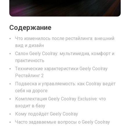
Содержание
Что изменилось после рестайлинга: внешний
вид и дизайн
Салон Geely Coolray: мультимедиа, комфорт и
практичность
Технические характеристики Geely Coolray
Рестайлинг 2
Подвеска и управляемость: как Coolray ведёт
себя на дороге
Комплектация Geely Coolray Exclusive: что
входит в базу
Кому подойдёт Geely Coolray
Часто задаваемые вопросы о Geely Coolray