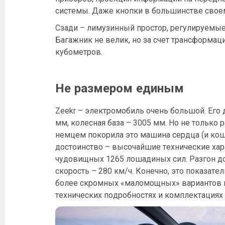
системы. Даже кнопки в большинстве свое
Сзади – лимузинный простор, регулируемые
Багажник не велик, но за счет трансформац
кубометров.
Не размером единым
Zeekr – электромобиль очень большой. Его 
мм, колесная база – 3005 мм. Но не тольк
немцем покорила это машина сердца (и кош
достоинство – высочайшие технические хар
чудовищных 1265 лошадиных сил. Разгон до
скорость – 280 км/ч. Конечно, это показате
более скромных «маломощных» вариантов 
технических подробностях и комплектациях