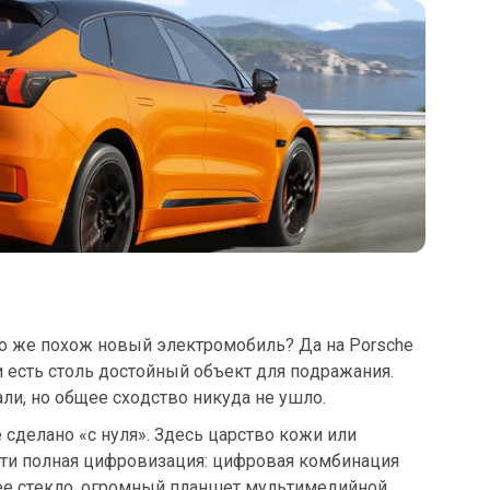
ого же похож новый электромобиль? Да на Porsche
и есть столь достойный объект для подражания.
ли, но общее сходство никуда не ушло.
 сделано «с нуля». Здесь царство кожи или
очти полная цифровизация: цифровая комбинация
ее стекло, огромный планшет мультимедийной