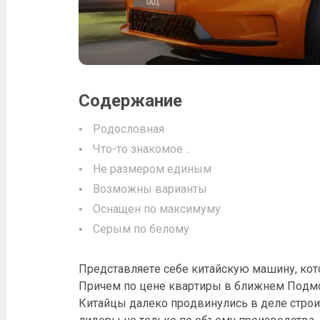
Содержание
Родословная
Что-то знакомое…
Не размером единым
Возможны варианты
Оснащен по максимуму
Серым по белому
Представляете себе китайскую машину, кото
Причем по цене квартиры в ближнем Подмо
Китайцы далеко продвинулись в деле стро