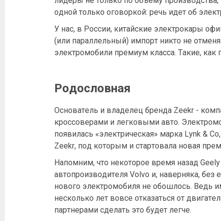
лидеры не только по объему производства, н
одной только оговоркой: речь идет об элек
У нас, в России, китайские электрокары о
(или параллельный) импорт никто не отменя
электромобили премиум класса. Такие, как 
Родословная
Основатель и владелец бренда Zeekr - комп
кроссоверами и легковыми авто. Электромо
появилась «электрическая» марка Lynk & Co,
Zeekr, под которым и стартовала новая пре
Напомним, что некоторое время назад Geel
автопроизводителя Volvo и, наверняка, без 
нового электромобиля не обошлось. Ведь 
несколько лет вовсе отказаться от двигател
партнерами сделать это будет легче.