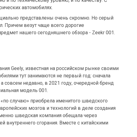
о и по техническому уровню, и по качеству. С
трических автомобилях.
фициально представлены очень скромно. Но серый
л. Причем везут чаще всего дорогие
предмет нашего сегодняшнего обзора - Zeekr 001.
ания Geely, известная на российском рынке своими
билями тут занимаются не первый год: сначала
 а совсем недавно, в 2021 году, очередной бренд
миальная модель 001.
y «по случаю» приобрела именитого шведского
европейских мозгов и технологий в деле создания
именно шведская компания обещала через
ей внутреннего сгорания. Вместе с китайскими