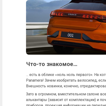
Что-то знакомое…
… есть в облике «ноль ноль первого». На к
Panamera! Зачем изобретать велосипед, есл
Внешность новинки, конечно, отредактирова
Зато в огромном, вместительном салоне все
алькантары (зависит от комплектации) и п
приборов, проекция информации на передн