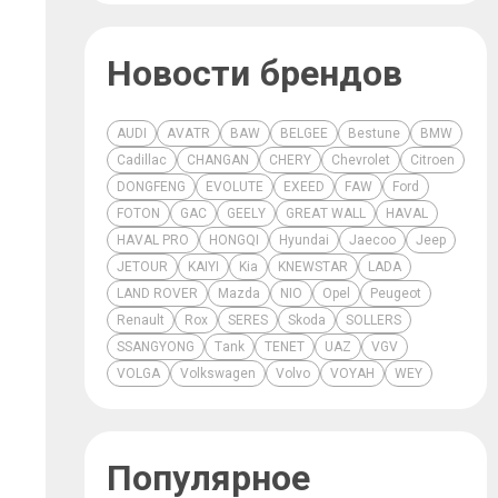
Новости брендов
AUDI
AVATR
BAW
BELGEE
Bestune
BMW
Cadillac
CHANGAN
CHERY
Chevrolet
Citroen
DONGFENG
EVOLUTE
EXEED
FAW
Ford
FOTON
GAC
GEELY
GREAT WALL
HAVAL
HAVAL PRO
HONGQI
Hyundai
Jaecoo
Jeep
JETOUR
KAIYI
Kia
KNEWSTAR
LADA
LAND ROVER
Mazda
NIO
Opel
Peugeot
Renault
Rox
SERES
Skoda
SOLLERS
SSANGYONG
Tank
TENET
UAZ
VGV
VOLGA
Volkswagen
Volvo
VOYAH
WEY
Популярное