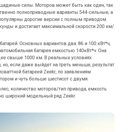
шадиные силы. Моторов может быть как один, так
ственно полноприводные варианты 544-сильные, а
популярны дорогие версии с полным приводом.
секунды и достигает максимальной скорости 200 км/
атарей. Основных вариантов два: 86 и 100 кВт*ч,
автомобильная батарея емкостью 140кВт*ч. Она
дке свыше 1000 км. В реальных условиях
, но, если даже выйдет на треть меньше, результат
ловаттной батареей Zeekr, по заявлениям
тором и чуть больше шестисот с двумя.
колес, количество моторов/тип привода, емкость
ьно широкий модельный ряд Zeekr.